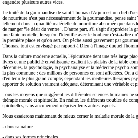
engendre plusieurs autres vices.
Le traité de la gourmandise de saint Thomas d'Aquin est un chef d'oeuvr
de nourriture n'est pas nécessairement de la gourmandise, pense saint
tellement dans la quantité matérielle de nourriture absorbée que dans
de manger "le désir du ventre". D'autre part, s'il s'agit d'apprécier l
une faute mortelle, lorsqu'on l'identifie avec le bonheur c'est-à-dire 
la première place et qu'on sert. On pèche aussi gravement par gourmand
Thomas, tout est envisagé par rapport à Dieu à l'image duquel l'homme a
Dans la culture moderne actuelle, l'épicurisme tient une très large plac
livres et une publicité envahissante exaltent les plaisirs de la table c
décennies, la psychologie, la psychanalyse et la médecine psycho-som
la plus commune : des millions de personnes en sont affectées. On a déc
d'en tenir le plus grand compte; cependant les meilleures thérapies psy
apporter de solution vraiment adéquate, déterminant une véritable et 
Tous les moyens que suggèrent les différentes sciences humaines ne son
thérapie morale et spirituelle. En réalité, les différents troubles de
spirituelles, sans aucunement mépriser leurs autres aspects.
Nous essaierons maintenant de mieux cerner la maladie morale de la 
- dans sa nature
- dans ses formes principales