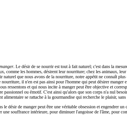
e manger
. Le désir de se nourrir est tout à fait naturel; c'est dans la mesur
ux, comme les hommes, désirent leur nourriture; chez les animaux, leur d
ésir naturel que nous avons de la nourriture, notre appétit ne connaît plus 
 nourriture, il n'en est pas ainsi pour l'homme qui peut désirer manger enc
us ressentons et qui nous incite à manger peut être objective et correspo
re passionnel ou émotif. C'est ainsi qu'alors que son corps n'a nul besoin
alimentaire se rattache à la gourmandise qui recherche le plaisir, sans r
ans le désir de manger peut être une véritable obsession et engendrer 
r une souffrance intérieure, pour diminuer l'angoisse de l'âme, pour compe