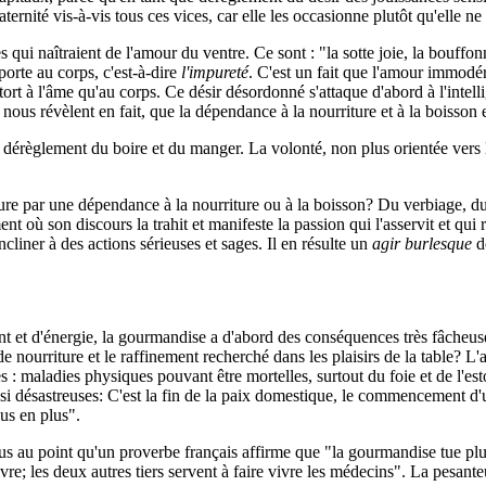
rnité vis-à-vis tous ces vices, car elle les occasionne plutôt qu'elle ne 
qui naîtraient de l'amour du ventre. Ce sont : "la sotte joie, la bouffonne
orte au corps, c'est-à-dire
l'impureté
. C'est un fait que l'amour immodéré
 tort à l'âme qu'au corps. Ce désir désordonné s'attaque d'abord à l'intell
es nous révèlent en fait, que la dépendance à la nourriture et à la boisso
 dérèglement du boire et du manger. La volonté, non plus orientée vers le
ieure par une dépendance à la nourriture ou à la boisson? Du verbiage, d
t où son discours la trahit et manifeste la passion qui l'asservit et qui 
'incliner à des actions sérieuses et sages. Il en résulte un
agir burlesque
do
t et d'énergie, la gourmandise a d'abord des conséquences très fâcheus
e nourriture et le raffinement recherché dans les plaisirs de la table? 
es : maladies physiques pouvant être mortelles, surtout du foie et de l'e
aussi désastreuses: C'est la fin de la paix domestique, le commencement d'u
us en plus".
ous au point qu'un proverbe français affirme que "la gourmandise tue pl
ivre; les deux autres tiers servent à faire vivre les médecins". La pesa