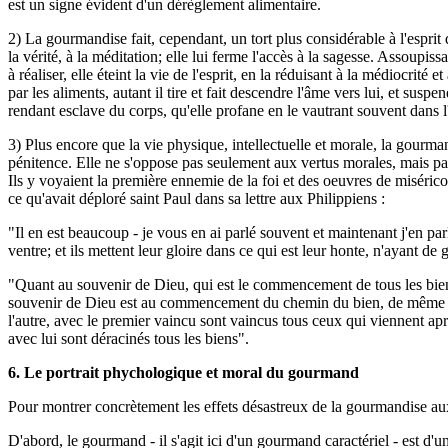
est un signe évident d'un dérèglement alimentaire.
2) La gourmandise fait, cependant, un tort plus considérable à l'esprit qu
la vérité, à la méditation; elle lui ferme l'accès à la sagesse. Assoupis
à réaliser, elle éteint la vie de l'esprit, en la réduisant à la médiocrit
par les aliments, autant il tire et fait descendre l'âme vers lui, et susp
rendant esclave du corps, qu'elle profane en le vautrant souvent dans l
3) Plus encore que la vie physique, intellectuelle et morale, la gourman
pénitence. Elle ne s'oppose pas seulement aux vertus morales, mais par-d
Ils y voyaient la première ennemie de la foi et des oeuvres de miséricor
ce qu'avait déploré saint Paul dans sa lettre aux Philippiens :
"Il en est beaucoup - je vous en ai parlé souvent et maintenant j'en par
ventre; et ils mettent leur gloire dans ce qui est leur honte, n'ayant de 
"Quant au souvenir de Dieu, qui est le commencement de tous les bien
souvenir de Dieu est au commencement du chemin du bien, de même l
l'autre, avec le premier vaincu sont vaincus tous ceux qui viennent apr
avec lui sont déracinés tous les biens".
6. Le portrait phychologique et moral du gourmand
Pour montrer concrètement les effets désastreux de la gourmandise aux 
D'abord, le gourmand - il s'agit ici d'un gourmand caractériel - est d'