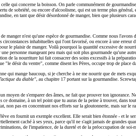
et celle qui concerne la boisson. On parle communément de gourmandise, 
a vertu de sobriété, ou encore d'alcoolisme, qui est un terme plus généra
andise, en tant que désir désordonné de manger, bien que plusieurs carac
é de manger n'est qu'une espèce de gourmandise. Comme nous l'avons dit,
s circonstances inhabituelles qui l'ont favorisé, ou encore à une erreur
r le plaisir de manger. Voilà pourquoi la quantité excessive de nourritu
r une personne mangeant peu mais qui soit plus gourmande qu'une autre
ion de la nourriture lui fait consacrer des soins excessifs à la préparati
e que "le désir du ventre", comme disent les Pères, occupe trop de place d
e qui mange baucoup, si je cherche à ne me nourrir que de mets exquis,
Tactique du diable"
, au chapitre 17 portant sur la gourmandise. Screwtap
n moyen de s'emparer des âmes, ne fait que prouver ton ignorance. Ne sa
ns ce domaine, à un tel point que tu auras de la peine à trouver, dans to
at, non pas en concentrant nos efforts sur la gloutonnerie, mais sur le r
e en fournit un exemple excellent. Elle serait bien étonnée - et le sera un
iellement caché à ses yeux, parce qu'il ne s'agit jamais de grandes quanti
criminations, de l'impatience, de la dureté et de la préoccupation de soi-