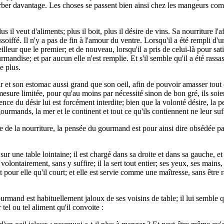
sorber davantage. Les choses se passent bien ainsi chez les mangeurs co
 il veut d'aliments; plus il boit, plus il désire de vins. Sa nourriture l'a
 assoiffé. Il n'y a pas de fin à l'amour du ventre. Lorsqu'il a été rempli 
illeur que le premier; et de nouveau, lorsqu'il a pris de celui-là pour sati
mandise; et par aucun elle n'est remplie. Et s'il semble qu'il a été rassas
e plus.
 et son estomac aussi grand que son oeil, afin de pouvoir amasser tout c
mesure limitée, pour qu'au moins par nécessité sinon de bon gré, ils soi
nce du désir lui est forcément interdite; bien que la volonté désire, la p
ourmands, la mer et le continent et tout ce qu'ils contiennent ne leur suff
de la nourriture, la pensée du gourmand est pour ainsi dire obsédée par 
sur une table lointaine; il est chargé dans sa droite et dans sa gauche, e
olontairement, sans y suffire; il la sert tout entier; ses yeux, ses mains,
'est pour elle qu'il court; et elle est servie comme une maîtresse, sans ê
nd est habituellement jaloux de ses voisins de table; il lui semble que c
tel ou tel aliment qu'il convoite :