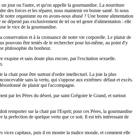
un jour ou l'autre, et qu'on appelle la gourmandise. La nourriture
re des forces et les réparer, nous maintenir en bonne santé. Si nous
bre de notre organisme ou en avons-nous abusé ? Une bonne alimentation
 ne dépend pas exclusivement de tel ou tel genre d'alimentation : elle
pose le vice de la gourmandise.
a conservation et à la croissance de notre vie corporelle. Le plaisir de
ous pouvons être tentés de le rechercher pour lui-même, au point d'y
'une philosophie du bonheur.
e exquise et sans doute plus encore, par l'excitation sexuelle.
n.
la chair pour être surtout d'ordre intellectuel. La joie la plus
inconcevable sans la vertu, qui s'oppose aux extrêmes: défaut et excès.
 désordonné de plaisir qui l'accompagne.
nt par les Pères du désert, par saint Grégoire le Grand, et surtout
doit remporter sur la chair par l'Esprit; pour ces Pères, la gourmandise
 la perfection de quelque vertu que ce soit. Il est très intéressant de
es vices capitaux, puis il en montre la malice morale, et comment elle