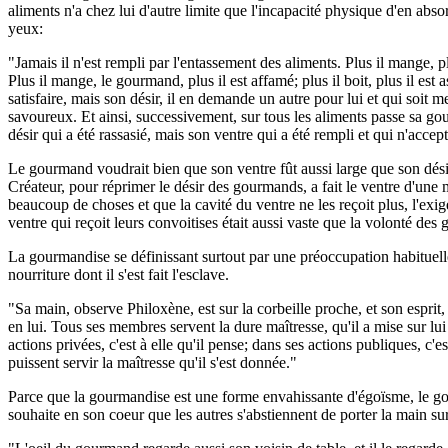
aliments n'a chez lui d'autre limite que l'incapacité physique d'en ab
yeux:
"Jamais il n'est rempli par l'entassement des aliments. Plus il mange, plus
Plus il mange, le gourmand, plus il est affamé; plus il boit, plus il est
satisfaire, mais son désir, il en demande un autre pour lui et qui soit me
savoureux. Et ainsi, successivement, sur tous les aliments passe sa gour
désir qui a été rassasié, mais son ventre qui a été rempli et qui n'accept
Le gourmand voudrait bien que son ventre fût aussi large que son désir
Créateur, pour réprimer le désir des gourmands, a fait le ventre d'une 
beaucoup de choses et que la cavité du ventre ne les reçoit plus, l'exige
ventre qui reçoit leurs convoitises était aussi vaste que la volonté des g
La gourmandise se définissant surtout par une préoccupation habituelle 
nourriture dont il s'est fait l'esclave.
"Sa main, observe Philoxène, est sur la corbeille proche, et son esprit, 
en lui. Tous ses membres servent la dure maîtresse, qu'il a mise sur lui v
actions privées, c'est à elle qu'il pense; dans ses actions publiques, c
puissent servir la maîtresse qu'il s'est donnée."
Parce que la gourmandise est une forme envahissante d'égoïsme, le gourma
souhaite en son coeur que les autres s'abstiennent de porter la main sur 