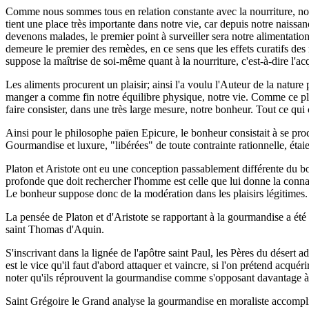
Comme nous sommes tous en relation constante avec la nourriture, nous
tient une place très importante dans notre vie, car depuis notre naiss
devenons malades, le premier point à surveiller sera notre alimentati
demeure le premier des remèdes, en ce sens que les effets curatifs des
suppose la maîtrise de soi-même quant à la nourriture, c'est-à-dire l'
Les aliments procurent un plaisir; ainsi l'a voulu l'Auteur de la nature
manger a comme fin notre équilibre physique, notre vie. Comme ce plais
faire consister, dans une très large mesure, notre bonheur. Tout ce qui 
Ainsi pour le philosophe païen Epicure, le bonheur consistait à se procu
Gourmandise et luxure, "libérées" de toute contrainte rationnelle, é
Platon et Aristote ont eu une conception passablement différente du bonhe
profonde que doit rechercher l'homme est celle que lui donne la connai
Le bonheur suppose donc de la modération dans les plaisirs légitimes. 
La pensée de Platon et d'Aristote se rapportant à la gourmandise a été
saint Thomas d'Aquin.
S'inscrivant dans la lignée de l'apôtre saint Paul, les Pères du désert 
est le vice qu'il faut d'abord attaquer et vaincre, si l'on prétend acqué
noter qu'ils réprouvent la gourmandise comme s'opposant davantage à l
Saint Grégoire le Grand analyse la gourmandise en moraliste accompli; i