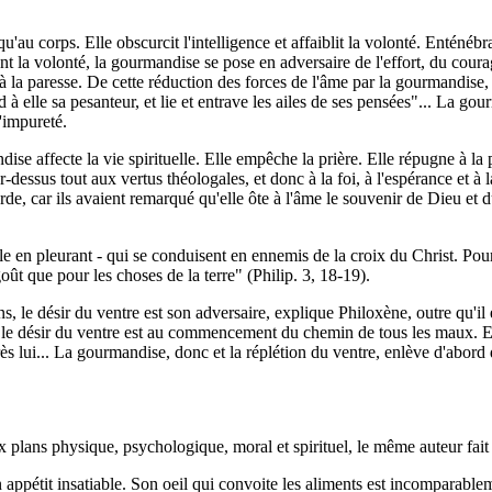
'au corps. Elle obscurcit l'intelligence et affaiblit la volonté. Enténébran
sant la volonté, la gourmandise se pose en adversaire de l'effort, du coura
é et à la paresse. De cette réduction des forces de l'âme par la gourmandise
end à elle sa pesanteur, et lie et entrave les ailes de ses pensées"... La 
'impureté.
dise affecte la vie spirituelle. Elle empêche la prière. Elle répugne à l
essus tout aux vertus théologales, et donc à la foi, à l'espérance et à la
de, car ils avaient remarqué qu'elle ôte à l'âme le souvenir de Dieu et du
le en pleurant - qui se conduisent en ennemis de la croix du Christ. Pour e
goût que pour les choses de la terre" (Philip. 3, 18-19).
s, le désir du ventre est son adversaire, explique Philoxène, outre qu
e désir du ventre est au commencement du chemin de tous les maux. Et
ès lui... La gourmandise, donc et la réplétion du ventre, enlève d'abord
plans physique, psychologique, moral et spirituel, le même auteur fait du
un appétit insatiable. Son oeil qui convoite les aliments est incomparabl