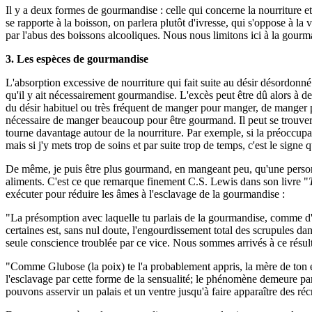
Il y a deux formes de gourmandise : celle qui concerne la nourriture 
se rapporte à la boisson, on parlera plutôt d'ivresse, qui s'oppose à l
par l'abus des boissons alcooliques. Nous nous limitons ici à la gourm
3. Les espèces de gourmandise
L'absorption excessive de nourriture qui fait suite au désir désordonn
qu'il y ait nécessairement gourmandise. L'excès peut être dû alors à de
du désir habituel ou très fréquent de manger pour manger, de manger pou
nécessaire de manger beaucoup pour être gourmand. Il peut se trouve
tourne davantage autour de la nourriture. Par exemple, si la préoccupat
mais si j'y mets trop de soins et par suite trop de temps, c'est le sign
De même, je puis être plus gourmand, en mangeant peu, qu'une personn
aliments. C'est ce que remarque finement C.S. Lewis dans son livre "
exécuter pour réduire les âmes à l'esclavage de la gourmandise :
"La présomption avec laquelle tu parlais de la gourmandise, comme d'u
certaines est, sans nul doute, l'engourdissement total des scrupules da
seule conscience troublée par ce vice. Nous sommes arrivés à ce résult
"Comme Glubose (la poix) te l'a probablement appris, la mère de ton élèv
l'esclavage par cette forme de la sensualité; le phénomène demeure part
pouvons asservir un palais et un ventre jusqu'à faire apparaître des ré