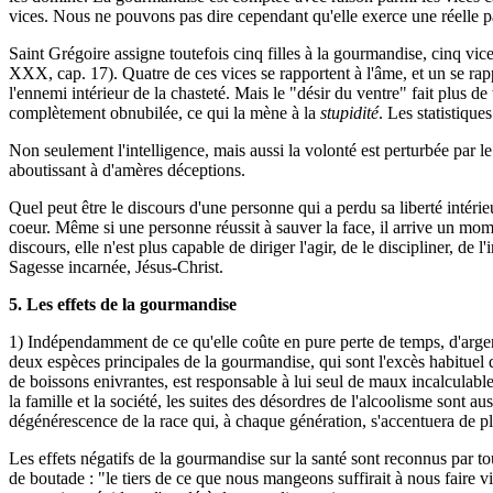
vices. Nous ne pouvons pas dire cependant qu'elle exerce une réelle pate
Saint Grégoire assigne toutefois cinq filles à la gourmandise, cinq vices 
XXX, cap. 17). Quatre de ces vices se rapportent à l'âme, et un se rapp
l'ennemi intérieur de la chasteté. Mais le "désir du ventre" fait plus de
complètement obnubilée, ce qui la mène à la
stupidité
. Les statistiqu
Non seulement l'intelligence, mais aussi la volonté est perturbée par le
aboutissant à d'amères déceptions.
Quel peut être le discours d'une personne qui a perdu sa liberté intér
coeur. Même si une personne réussit à sauver la face, il arrive un momen
discours, elle n'est plus capable de diriger l'agir, de le discipliner, de l
Sagesse incarnée, Jésus-Christ.
5. Les effets de la gourmandise
1) Indépendamment de ce qu'elle coûte en pure perte de temps, d'argen
deux espèces principales de la gourmandise, qui sont l'excès habituel d
de boissons enivrantes, est responsable à lui seul de maux incalculabl
la famille et la société, les suites des désordres de l'alcoolisme sont 
dégénérescence de la race qui, à chaque génération, s'accentuera de pl
Les effets négatifs de la gourmandise sur la santé sont reconnus par t
de boutade : "le tiers de ce que nous mangeons suffirait à nous faire v