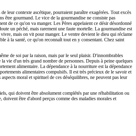
s de leur contexte ascétique, pourraient paraître exagérées. Tout excès
ans être gourmand. Le vice de la gourmandise ne consiste pas
ement de ce qu'on va manger. Les Pères appelaient ce désir désordonné
ans doute un péché, mais rarement une faute mortelle. La gourmandise est
ur vivre, mais on vit pour manger. Le ventre devient le dieu qui réclame
le à la santé, ce qu'on reconnaît tout en y consentant. Chez saint
même de soi par la raison, mais par le seul plaisir. D'innombrables
e de la vie d'un très grand nombre de personnes. Depuis à peine quelques
rtement alimentaire. La dépendance à la nourriture est la dépendance
ortements alimentaires compulsifs. Il est très précieux de le savoir et
aspects moral et spirituel de ces déséquilibres, ne peuvent pas leur
iels, qui doivent être absolument complétés par une réhabilitation ou
ise, doivent être d'abord perçus comme des maladies morales et