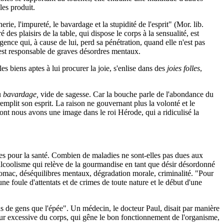
les produit.
rie, l'impureté, le bavardage et la stupidité de l'esprit" (Mor. lib.
 des plaisirs de la table, qui dispose le corps à la sensualité, est
igence qui, à cause de lui, perd sa pénétration, quand elle n'est pas
n est responsable de graves désordres mentaux.
s biens aptes à lui procurer la joie, s'enlise dans des
joies folles
,
u
bavardage,
vide de sagesse. Car la bouche parle de l'abondance du
remplit son esprit. La raison ne gouvernant plus la volonté et le
nt nous avons une image dans le roi Hérode, qui a ridiculisé la
es pour la santé. Combien de maladies ne sont-elles pas dues aux
L'alcoolisme qui relève de la gourmandise en tant que désir désordonné
stomac, déséquilibres mentaux, dégradation morale, criminalité. "Pour
ne foule d'attentats et de crimes de toute nature et le début d'une
us de gens que l'épée". Un médecin, le docteur Paul, disait par manière
nteur excessive du corps, qui gêne le bon fonctionnement de l'organisme,