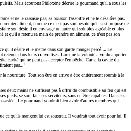
mpulsifs. Mais écoutons Philoxène décrire le gourmand qu'il a sous les
ffame et ne le rassasie pas; sa boisson l'assoiffe et ne le désaltère pas.
d'un premier aliment, comme ce n'est pas son besoin qu'il s'est proposé de
sfaire son désir, il en envisage un autre qui soit plus agréable et plus
ié et qu'il a retenu sa main de prendre un aliment, ce n'est pas son
e qu'il désire et le mettre dans son garde-manger percé!... Le
ent retenus dans leurs convoitises. Lorsque la volonté a voulu apporter
etite cavité qui ne peut pas accepter l'empêche. Car si la cavité du
iraient pas..."
la nourriture. Tout son être en arrive à être entièrement soumis à la
t ses deux mains ne suffisent pas à offrir du combustible au feu qui est
 ses pieds, se sont faits ses serviteurs, sans en être capables. Dans ses
tre rassasiée...Le gourmand voudrait bien avoir d'autres membres qui
e qu'ils mangent lui est soustrait. Il voudrait tout avoir pour lui. Il