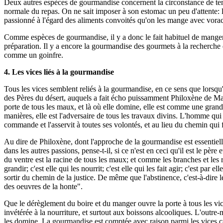
Deux autres espèces de gourmandise concernent la circonstance de temp
normale du repas. On ne sait imposer à son estomac un peu d'attente: l
passionné à l'égard des aliments convoités qu'on les mange avec voracit
Comme espèces de gourmandise, il y a donc le fait habituel de manger tr
préparation. Il y a encore la gourmandise des gourmets à la recherche de
comme un goinfre.
4. Les vices liés à la gourmandise
Tous les vices semblent reliés à la gourmandise, en ce sens que lorsq
des Pères du désert, auquels a fait écho puissamment Philoxène de Mabb
porte de tous les maux, et là où elle domine, elle est comme une grande 
manières, elle est l'adversaire de tous les travaux divins. L'homme qui 
commande et l'asservit à toutes ses volontés, et au lieu du chemin qui f
Au dire de Philoxène, dont l'approche de la gourmandise est essentiel
dans les autres passions, pense-t-il, si ce n'est en ceci qu'il est le pè
du ventre est la racine de tous les maux; et comme les branches et les rej
grandir; c'est elle qui les nourrit; c'est elle qui les fait agir; c'est p
sortir du chemin de la justice. De même que l'abstinence, c'est-à-dir
des oeuvres de la honte".
Que le dérèglement du boire et du manger ouvre la porte à tous les vice
invétérée à la nourriture, et surtout aux boissons alcooliques. L'outre-
les domine. La gourmandise est comptée avec raison parmi les vices cap