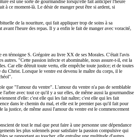
re est une sorte de gourmandise lorsqu'elle fait anticiper l'heure
it à ce moment-là. Le désir de manger peut être si ardent, si
uelle de la nouriture, qui fait appliquer trop de soins à sa
 avant l'heure des repas. Il y a enfin le fait de manger avec voracité,
e en témoigne S. Grégoire au livre XX de ses Morales. C'était l'avis
autres. "Cette passion infecte et abominable, nous assure-t-il, est la
. Car elle détruit toute vertu, elle empêche toute justice; et de toutes
 du Christ. Lorsque le ventre est devenu le maître du corps, il le
chéol".
able que "l'amour du ventre". L'amour du ventre n'a pas de semblable
 de l'arbre avec tout ce qu'il y a sur elles, de même aussi la gourmandise
ent d'elle: c'est elle qui les fait naître; c'est elle qui les fait
mence dans le chemin du mal, et elle est le premier pas qu'il fait pour
s de la justice, de même aussi l'amour du ventre est le commencement
 conscient de tout le mal que peut faire à une personne une dépendance
gagements les plus solennels pour satisfaire la passion compulsive qui
es se rapportant au toucher, elle entraîne une multitude d'autres