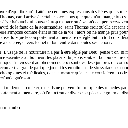
e d'équilibre, où il atténue certaines expressions des Pères qui, sortie
 Thomas, car il arrive à certaines occasions que quelqu'un mange trop s
 le désir habituel qui pousse à trop manger ou à se préoccuper excessiv
a gravité de la faute de la gourmandise, saint Thomas croit qu'elle est s
qu'elle s'impose comme étant la fin de la vie : alors on ne mange plus po
ise, lorsque le comportement alimentaire déréglé fait un tort considérab
 été créé, et vers lequel il doit tendre dans toutes ses actions.
e. L'usage de la nourriture n'a pas à être réglé par Dieu, pense-t-on, ni 
omme essentiels au bonheur; les plaisirs du palais sont, en fait, au centr
atique s'intéressent au phénomène croissant des déséquilibres du compo
ouvert la grande part que jouent les émotions et le stress dans les comp
chologiques et médicales, dans la mesure qu'elles ne considèrent pas les 
profonde guérison.
t nullement à rejeter, mais ils ne peuvent fournir que des remèdes part
 comportement alimentaire, où l'on retrouve diverses espèces de gourmand
gourmandise :