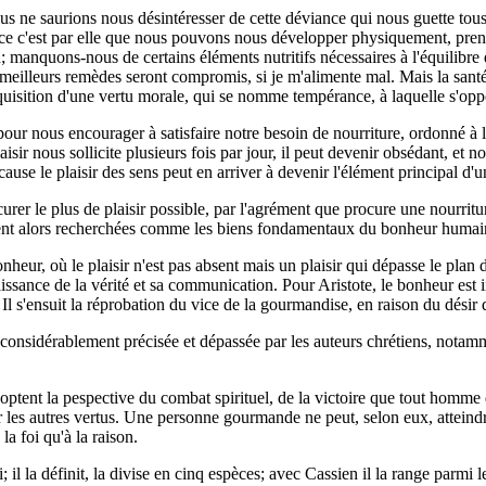
 ne saurions nous désintéresser de cette déviance qui nous guette tous 
ance c'est par elle que nous pouvons nous développer physiquement, prend
on; manquons-nous de certains éléments nutritifs nécessaires à l'équili
 meilleurs remèdes seront compromis, si je m'alimente mal. Mais la santé
acquisition d'une vertu morale, qui se nomme tempérance, à laquelle s'op
 pour nous encourager à satisfaire notre besoin de nourriture, ordonné à l
ir nous sollicite plusieurs fois par jour, il peut devenir obsédant, et n
cause le plaisir des sens peut en arriver à devenir l'élément principal d
rer le plus de plaisir possible, par l'agrément que procure une nourritur
taient alors recherchées comme les biens fondamentaux du bonheur humai
ur, où le plaisir n'est pas absent mais un plaisir qui dépasse le plan de 
ssance de la vérité et sa communication. Pour Aristote, le bonheur est 
Il s'ensuit la réprobation du vice de la gourmandise, en raison du désir
 considérablement précisée et dépassée par les auteurs chrétiens, notamme
adoptent la pespective du combat spirituel, de la victoire que tout homme 
rir les autres vertus. Une personne gourmande ne peut, selon eux, atteindre
a foi qu'à la raison.
l la définit, la divise en cinq espèces; avec Cassien il la range parmi l