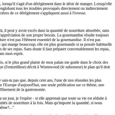
lorsqu'il s'agit d'un dérèglement dans le désir de manger. Lorsqu'elle
l, englobant tous les troubles provoqués directement ou indirectement
tères de ce dérèglement s'appliquent aussi à l'ivresse.
 il peut y avoir excès dans la quantité de nourriture absorbée, sans
 d'appréciation de son propre besoin. La gourmandise résulte toujours
re n'est pas l'élément essentiel de la gourmandise. Il n'est pas
 qui mange beaucoup; elle est plus gourmande si sa pensée habituelle
on de ses repas. Sans doute il faut préparer convenablement les repas,
ans mon esprit.
 si le plus grand plaisir de mon palais me guide dans le choix des
e (l'entortilleur) décrit à Wormwood (le suborneur) le plan qu'il doit
is-tu pas que, depuis cent ans, l'une de nos réussites les plus
ute l'Europe d'aujourd'hui, une seule prédication sur ce thème, une
affinement de la gastronomie.
 jour, je l'espère - si elle apprenait que toute sa vie est réduite à
tés de nourriture à la fois. Mais qu'importe la quantité, si nous
même?..."