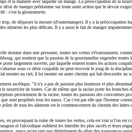
s et la manière avec laquelle on mange. La préoccupation de la nourritu
e désir de manger prédomine sur toute autre action que le devoir exigera
é : c'est la gloutonnerie.
op, de dépasser la mesure (d'outremanger). Il y a la préoccupation habit
s aliments les plus délicats. Il y a aussi le fait de manger impatiemment
u'elle domine dans une personne, toutes ses vertus s'évanouissent, comm
oug, qui soutient que la passion de la gourmandise engendre toutes les 
porte largement ouverte, par laquelle entrent toutes les actions coupables
s'abaisse sous ce désir coupable ne peut recevoir le joug de la discipline
ait monter au ciel, il lui montre un autre chemin qui fait descendre au s
lement ascétique, "il n'y a pas de passion plus honteuse et plus abomin
re et le nourricier de toutes. Car de même que la racine porte les branches
etons proviennent de la racine, toutes les passions des convoitises provienn
ar elle que sont perpétrés tous les maux. Car c'est par elle que l'homme com
e le jeûne de tous les aliments est le commencement du chemin des lutte
s, en provoquant la ruine de toutes les vertus, cela est vrai si l'on est
mangeur et l'alcoolique oublient les interdits les plus sacrés et leurs en
itaux, parce qu'en tant que dérèglement du désir des jouissances sensibl